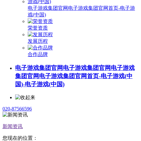
电子游戏集团官网电子游戏集团官网首页-电子游
戏(中国)
荣誉资质
发展历程
合作品牌
电子游戏集团官网电子游戏集团官网电子游戏
集团官网电子游戏集团官网首页-电子游戏(中
国)-电子游戏(中国)
020-87566596
新闻资讯
您现在的位置：