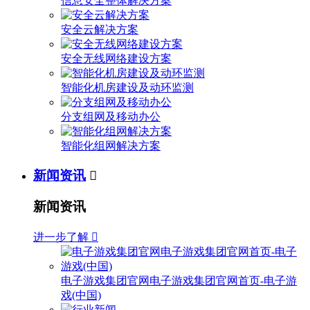
信息安全整体解决方案
安全云解决方案
安全无线网络建设方案
智能化机房建设及动环监测
分支组网及移动办公
智能化组网解决方案
新闻资讯

新闻资讯
进一步了解

电子游戏集团官网电子游戏集团官网首页-电子游
戏(中国)