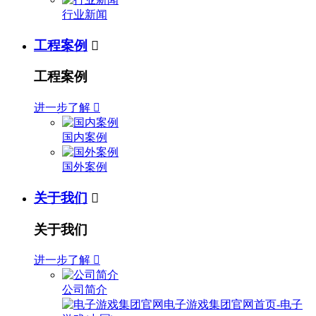
行业新闻
工程案例

工程案例
进一步了解

国内案例
国外案例
关于我们

关于我们
进一步了解

公司简介