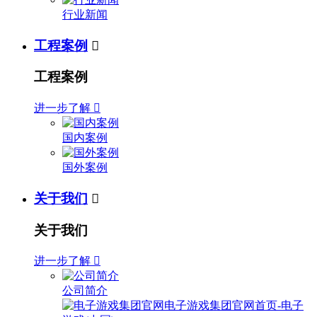
行业新闻
工程案例

工程案例
进一步了解

国内案例
国外案例
关于我们

关于我们
进一步了解

公司简介