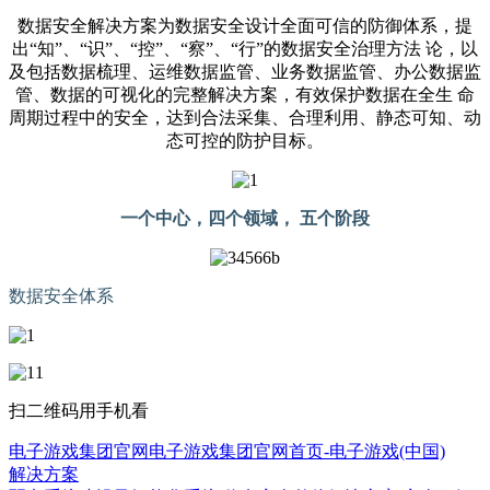
数据安全解决方案为数据安全设计全面可信的防御体系，提
出“知”、“识”、“控”、“察”、“行”的数据安全治理方法 论，以
及包括数据梳理、运维数据监管、业务数据监管、办公数据监
管、数据的可视化的完整解决方案，有效保护数据在全生 命
周期过程中的安全，达到合法采集、合理利用、静态可知、动
态可控的防护目标。
一个中心，四个领域， 五个阶段
数据安全体系
扫二维码用手机看
电子游戏集团官网电子游戏集团官网首页-电子游戏(中国)
解决方案